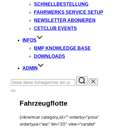
SCHNELLBESTELLUNG
FAHRWERKS SERVICE SETUP
NEWSLETTER ABONIEREN
CETCLUB EVENTS
INFOS
BMP KNOWLEDGE BASE
DOWNLOADS
ADMIN
Suchen
nach:
Seitenleiste
&
Fahrzeugflotte
Navigation
umschalten
[vikrentcar category_id=““ orderby=“price“
ordertype=“asc“ lim=“20″ view=“carslist“