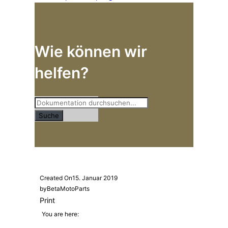
Wie können wir
helfen?
Suche
Created On
15. Januar 2019
by
BetaMotoParts
Print
You are here: