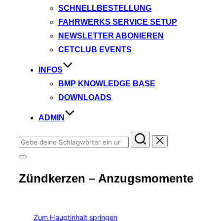
SCHNELLBESTELLUNG
FAHRWERKS SERVICE SETUP
NEWSLETTER ABONIEREN
CETCLUB EVENTS
INFOS
BMP KNOWLEDGE BASE
DOWNLOADS
ADMIN
Suchen
nach:
Seitenleiste
&
Zündkerzen – Anzugsmomente
Navigation
umschalten
Zum Hauptinhalt springen